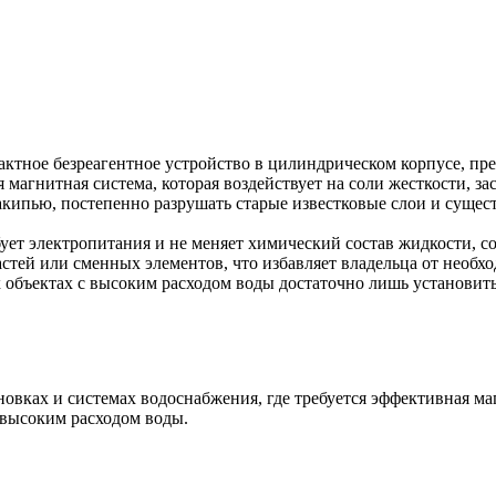
актное безреагентное устройство в цилиндрическом корпусе, п
агнитная система, которая воздействует на соли жесткости, заст
накипью, постепенно разрушать старые известковые слои и суще
ет электропитания и не меняет химический состав жидкости, со
стей или сменных элементов, что избавляет владельца от необх
объектах с высоким расходом воды достаточно лишь установить
вках и системах водоснабжения, где требуется эффективная ма
 высоким расходом воды.