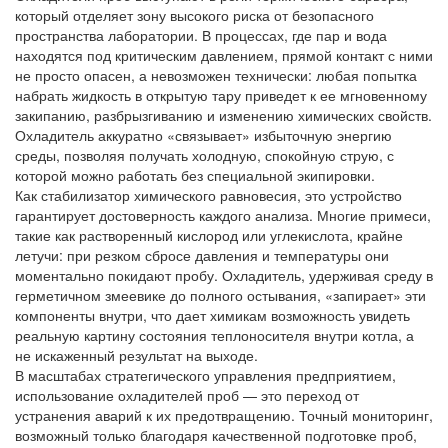
который отделяет зону высокого риска от безопасного
пространства лаборатории. В процессах, где пар и вода
находятся под критическим давлением, прямой контакт с ними
не просто опасен, а невозможен технически: любая попытка
набрать жидкость в открытую тару приведет к ее мгновенному
закипанию, разбрызгиванию и изменению химических свойств.
Охладитель аккуратно «связывает» избыточную энергию
среды, позволяя получать холодную, спокойную струю, с
которой можно работать без специальной экипировки.
Как стабилизатор химического равновесия, это устройство
гарантирует достоверность каждого анализа. Многие примеси,
такие как растворенный кислород или углекислота, крайне
летучи: при резком сбросе давления и температуры они
моментально покидают пробу. Охладитель, удерживая среду в
герметичном змеевике до полного остывания, «запирает» эти
компоненты внутри, что дает химикам возможность увидеть
реальную картину состояния теплоносителя внутри котла, а
не искаженный результат на выходе.
В масштабах стратегического управления предприятием,
использование охладителей проб — это переход от
устранения аварий к их предотвращению. Точный мониторинг,
возможный только благодаря качественной подготовке проб,