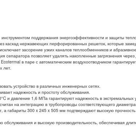
м инструментом поддержания энергоэффективности и защиты тепло
ерез каскад нержавеющих перфорированных решеток, которые заме
а исключает засорение узких каналов теплообменников и абразивн
ция сепаратора позволяет удалять накопленные загрязнения через
 Ecotermal в паре с автоматическим воздухоотводчиком гарантиру
х лет.
ьзовать устройство в различных инженерных сетях.
чивает надежность и простоту обслуживания.
0°C и давление 1,6 МПа гарантируют надежность в экстремальных 
считан на интеграцию в трубопроводы соответствующего диаметра
 кг, а габариты 300 x 245 x 505 мм подтверждают высокую прочнос
во обслуживания и высокую производительность, обеспечивая длит