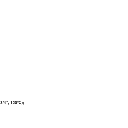
/4”, 120ºC);