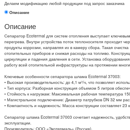
Делаем модификацию любой продукции под запрос заказчика
Описание
Описание
Сепаратор Ecotermal для систем отопления выступает ключевы
перегрева. Внутри устройства поток теплоносителя проходит ч
продукты коррозии, направляя их в камеру сбора. Такая очистк
отопительных приборов и снижая расходы на топливо. Конструк
циркуляции и падения давления в сети. Установка оборудования
работу всей отопительной инфраструктуры на протяжении многи
Ключевые особенности сепаратора шлама Ecotermal 37003:
• Высокая производительность: до 4,1 м³/ч, что позволяет испол
• Тип корпуса: Разборная конструкция объемом 5 литров обеспе
• Стойкость к нагрузкам: Максимальная рабочая температура 15
• Магистральное подключение: Диаметр патрубков DN 32 мм рас
• Компактность и надежность: Масса конструкции составляет 23
Сепаратор шлама Ecotermal 37003 сочетает надежность, удобст
эксплуатации.
Производитель: ООО «Экотермаль» (Россия).